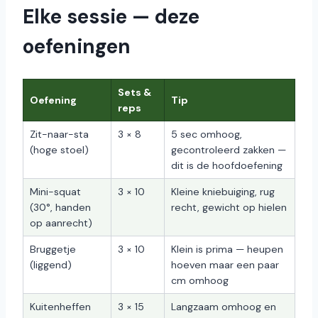
Elke sessie — deze
oefeningen
Sets &
Oefening
Tip
reps
Zit-naar-sta
3 × 8
5 sec omhoog,
(hoge stoel)
gecontroleerd zakken —
dit is de hoofdoefening
Mini-squat
3 × 10
Kleine kniebuiging, rug
(30°, handen
recht, gewicht op hielen
op aanrecht)
Bruggetje
3 × 10
Klein is prima — heupen
(liggend)
hoeven maar een paar
cm omhoog
Kuitenheffen
3 × 15
Langzaam omhoog en