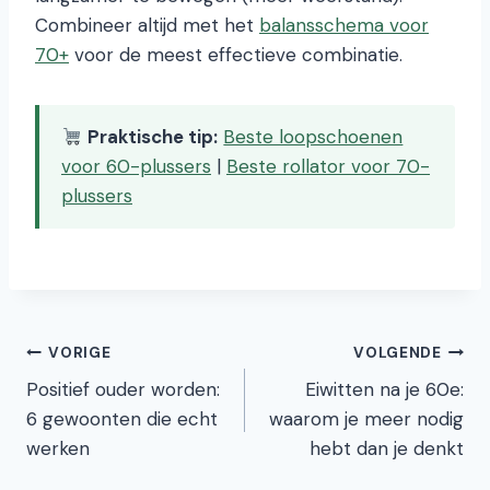
Combineer altijd met het
balansschema voor
70+
voor de meest effectieve combinatie.
Praktische tip:
Beste loopschoenen
voor 60-plussers
|
Beste rollator voor 70-
plussers
Bericht
VORIGE
VOLGENDE
Positief ouder worden:
Eiwitten na je 60e:
navigatie
6 gewoonten die echt
waarom je meer nodig
werken
hebt dan je denkt