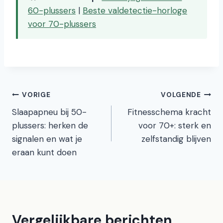
60-plussers
|
Beste valdetectie-horloge
voor 70-plussers
Bericht
VORIGE
VOLGENDE
Slaapapneu bij 50-
Fitnesschema kracht
navigatie
plussers: herken de
voor 70+: sterk en
signalen en wat je
zelfstandig blijven
eraan kunt doen
Vergelijkbare berichten