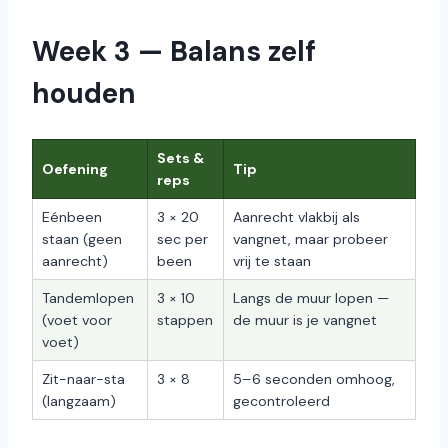
Week 3 — Balans zelf
houden
Sets &
Oefening
Tip
reps
Eénbeen
3 × 20
Aanrecht vlakbij als
staan (geen
sec per
vangnet, maar probeer
aanrecht)
been
vrij te staan
Tandemlopen
3 × 10
Langs de muur lopen —
(voet voor
stappen
de muur is je vangnet
voet)
Zit-naar-sta
3 × 8
5–6 seconden omhoog,
(langzaam)
gecontroleerd