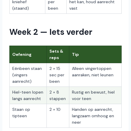
kniehef
per
het kan, houd aanrecht
(staand)
been
vast
Week 2 — Iets verder
Sets &
Oefening
Tip
reps
Eénbeen staan
2 × 15
Alleen vingertoppen
(vingers
sec per
aanraken, niet leunen
aanrecht)
been
Hiel-teen lopen
2 × 8
Rustig en bewust, hiel
langs aanrecht
stappen
voor teen
Staan op
2 × 10
Handen op aanrecht,
tipteen
langzaam omhoog en
neer