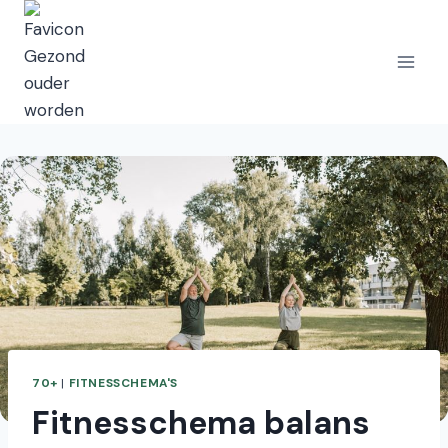
Doorgaan
naar
inhoud
70+
|
FITNESSCHEMA'S
Fitnesschema balans