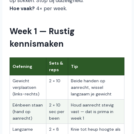
op sokken. Stop bij duizeligheid.
Hoe vaak?
4× per week.
Week 1 — Rustig
kennismaken
Sets &
Oefening
Tip
reps
Gewicht
2 × 10
Beide handen op
verplaatsen
aanrecht, wissel
(links-rechts)
langzaam je gewicht
Eénbeen staan
2 × 10
Houd aanrecht stevig
(hand op
sec per
vast — dat is prima in
aanrecht)
been
week 1
Langzame
2 × 8
Knie tot heup hoogte als