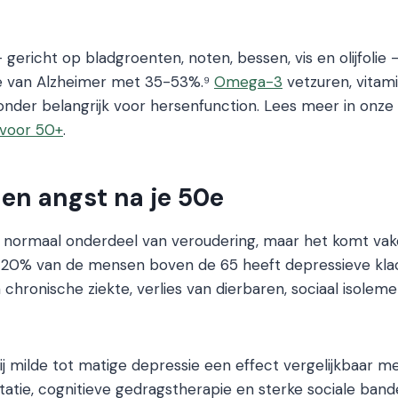
gericht op bladgroenten, noten, bessen, vis en olijfolie 
kte van Alzheimer met 35-53%.⁹
Omega-3
vetzuren, vitam
jzonder belangrijk voor hersenfunction. Lees meer in onze
 voor 50+
.
en angst na je 50e
n normaal onderdeel van veroudering, maar het komt vak
5-20% van de mensen boven de 65 heeft depressieve klac
n chronische ziekte, verlies van dierbaren, sociaal isolem
j milde tot matige depressie een effect vergelijkbaar me
atie, cognitieve gedragstherapie en sterke sociale ban