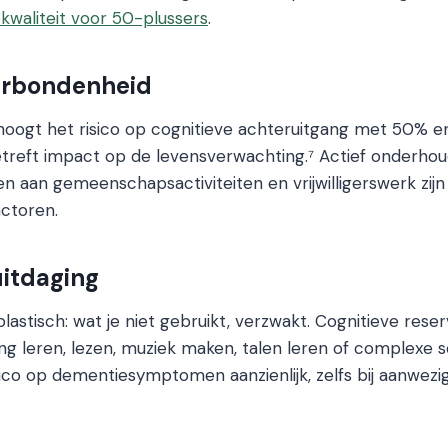
kwaliteit voor 50-plussers
.
verbondenheid
ogt het risico op cognitieve achteruitgang met 50% en 
treft impact op de levensverwachting.⁷ Actief onderhou
en aan gemeenschapsactiviteiten en vrijwilligerswerk zi
ctoren.
uitdaging
plastisch: wat je niet gebruikt, verzwakt. Cognitieve re
ng leren, lezen, muziek maken, talen leren of complexe so
sico op dementiesymptomen aanzienlijk, zelfs bij aanwezi