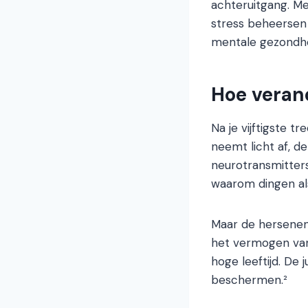
achteruitgang. Me
stress beheersen 
mentale gezondhe
Hoe veran
Na je vijftigste 
neemt licht af, d
neurotransmitters
waarom dingen al
Maar de hersenen z
het vermogen van
hoge leeftijd. De 
beschermen.²