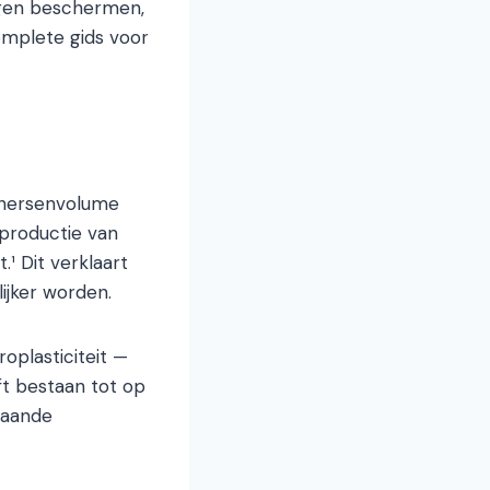
eugen beschermen,
omplete gids voor
t hersenvolume
 productie van
¹ Dit verklaart
ijker worden.
roplasticiteit —
t bestaan tot op
staande