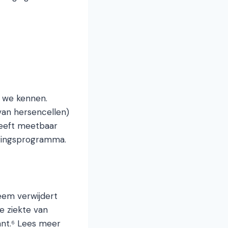
e we kennen.
an hersencellen)
heeft meetbaar
ingsprogramma.
teem verwijdert
e ziekte van
ant.⁶ Lees meer