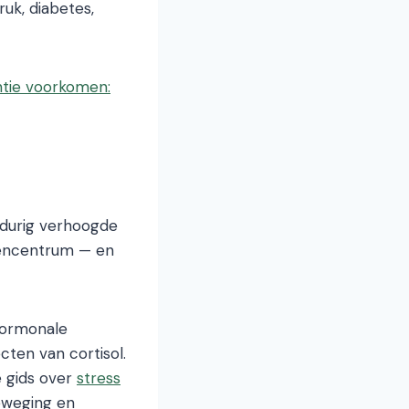
uk, diabetes,
tie voorkomen:
gdurig verhoogde
gencentrum — en
hormonale
cten van cortisol.
 gids over
stress
eweging en