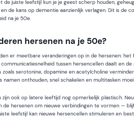
t de juiste leefstijl kun je je geest scherp houden, geh
en de kans op dementie aanzienlijk verlagen. Dit is de c
id na je 50e.
deren hersenen na je 50e?
treden er meetbare veranderingen op in de hersenen: he
e communicatiesnelheid tussen hersencellen daalt en de
 zoals serotonine, dopamine en acetylcholine vermindert.
s namen onthouden, snel schakelen en multitasken moeil
ijn ook op latere leeftijd nog opmerkelijk plastisch. Neu
 de hersenen om nieuwe verbindingen te vormen — blijf
juiste leefstijl kan nieuwe hersencellen stimuleren en be