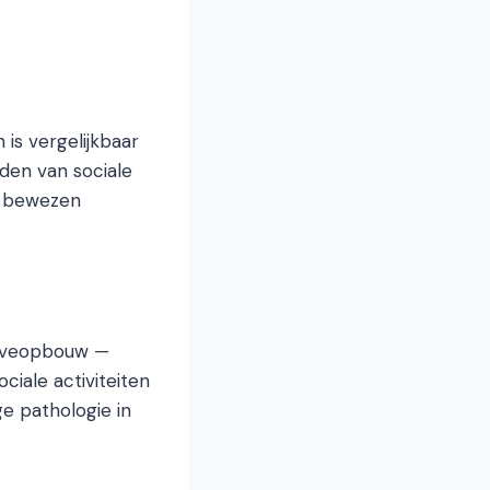
is vergelijkbaar
den van sociale
jn bewezen
serveopbouw —
ciale activiteiten
ge pathologie in