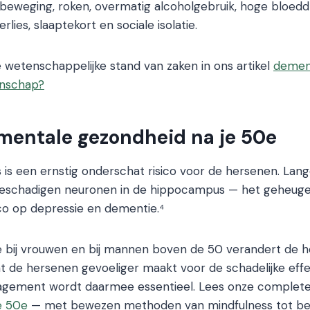
 beweging, roken, overmatig alcoholgebruik, hoge bloeddr
rlies, slaaptekort en sociale isolatie.
e wetenschappelijke stand van zaken in ons artikel
demen
enschap?
 mentale gezondheid na je 50e
 is een ernstig onderschat risico voor de hersenen. Lan
 beschadigen neuronen in de hippocampus — het geheu
co op depressie en dementie.⁴
bij vrouwen en bij mannen boven de 50 verandert de 
t de hersenen gevoeliger maakt voor de schadelijke effe
agement wordt daarmee essentieel. Lees onze complete
e 50e
— met bewezen methoden van mindfulness tot b