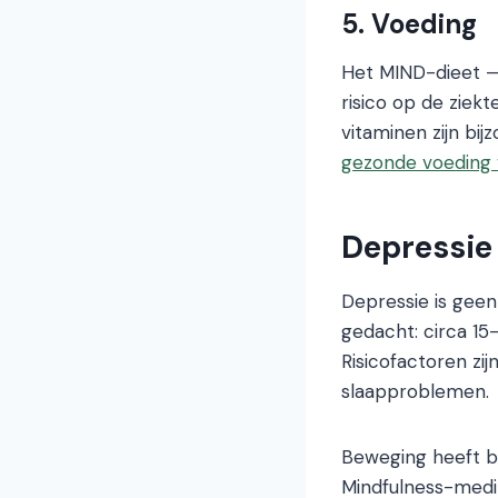
5. Voeding
Het MIND-dieet — 
risico op de zie
vitaminen zijn bi
gezonde voeding
Depressie 
Depressie is gee
gedacht: circa 1
Risicofactoren zij
slaapproblemen.
Beweging heeft bi
Mindfulness-medit