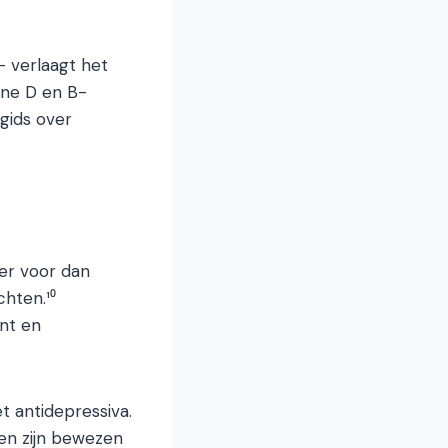
— verlaagt het
ine D en B-
 gids over
er voor dan
hten.¹⁰
ent en
t antidepressiva.
den zijn bewezen