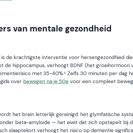
jlers van mentale gezondheid
is de krachtigste interventie voor hersengezondhied di
t de hippocampus, verhoogt BDNF (het groeihormoon v
dementierisico met 35-40%.⁵ Zelfs 30 minuten per dag 
 gids over
bewegen na je 50e
voor een compleet beweg
ordt het brein letterlijk gereinigd: het glymfatische sys
ronder beta-amyloïde — het eiwit dat zich opstapelt bij d
sch slaaptekort verhoogt het risico op dementie signific