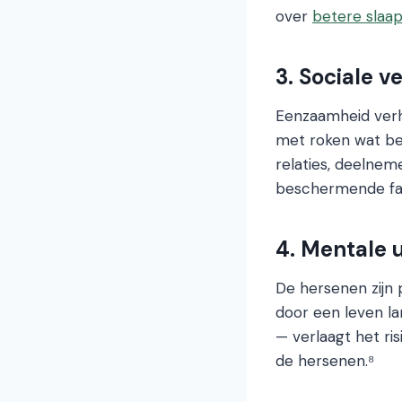
over
betere slaap
3. Sociale 
Eenzaamheid verho
met roken wat be
relaties, deelnem
beschermende fa
4. Mentale 
De hersenen zijn 
door een leven la
— verlaagt het ri
de hersenen.⁸