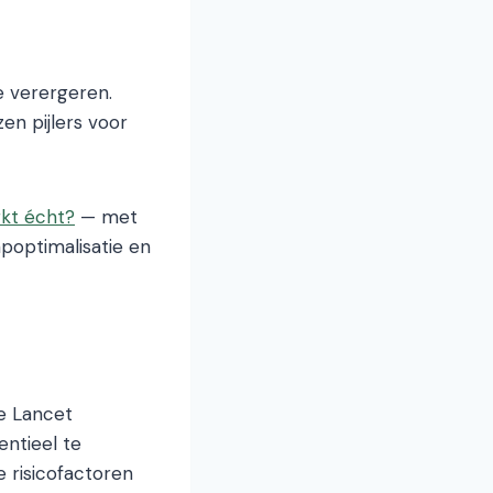
e verergeren.
en pijlers voor
kt écht?
— met
poptimalisatie en
e Lancet
ntieel te
e risicofactoren