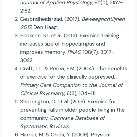
Journal of Applied Physiology
, 95(5), 2152–
2162.
Gezondheidsraad. (2017).
Beweegrichtlijnen
2017.
Den Haag.
Erickson, K.I. et al. (2011). Exercise training
increases size of hippocampus and
improves memory.
PNAS
, 108(7), 3017–
3022.
Craft, L.L. & Perna, F.M. (2004). The benefits
of exercise for the clinically depressed.
Primary Care Companion to the Journal of
Clinical Psychiatry
, 6(3), 104–111.
Sherrington, C. et al. (2019). Exercise for
preventing falls in older people living in the
community.
Cochrane Database of
Systematic Reviews
.
Hamer, M. & Chida, Y. (2009). Physical