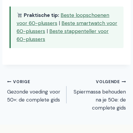
Praktische tip:
Beste loopschoenen
voor 60-plussers
|
Beste smartwatch voor
60-plussers
|
Beste stappenteller voor
60-plussers
Bericht
VORIGE
VOLGENDE
Gezonde voeding voor
Spiermassa behouden
navigatie
50+: de complete gids
na je 50e: de
complete gids