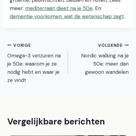
groente, peulvruchten, bessen en noten. Lees
meer:
mediterraan dieet na je 50e
. En:
dementie voorkomen: wat de wetenschap zegt
.
Bericht
VORIGE
VOLGENDE
Omega-3 vetzuren na
Nordic walking na je
navigatie
je 50e: waarom je ze
50e: meer dan
nodig hebt en waar je
gewoon wandelen
ze vindt
Vergelijkbare berichten