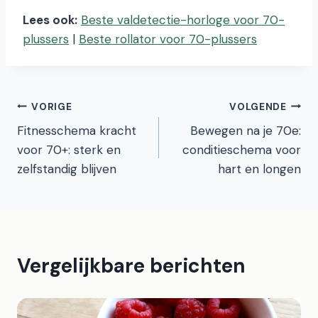
Lees ook:
Beste valdetectie-horloge voor 70-
plussers
|
Beste rollator voor 70-plussers
Bericht
VORIGE
VOLGENDE
Fitnesschema kracht
Bewegen na je 70e:
navigatie
voor 70+: sterk en
conditieschema voor
zelfstandig blijven
hart en longen
Vergelijkbare berichten